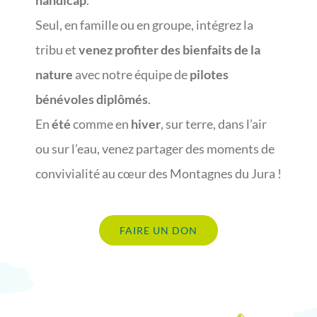
Seul, en famille ou en groupe, intégrez la
tribu et
venez profiter des bienfaits de la
nature
avec notre équipe de
pilotes
bénévoles diplômés
.
En
été
comme en
hiver
, sur terre, dans l’air
ou sur l’eau, venez partager des moments de
convivialité au cœur des Montagnes du Jura !
a
FAIRE UN DON
great
control
among
give,