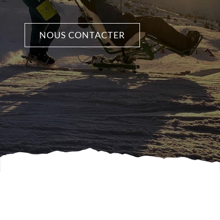
thin
mechanised
NOUS CONTACTER
components.