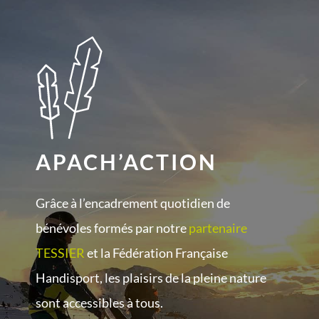
authentic
and
more
often
heavy-
duty.
https://watchesbuy.pl
APACH’ACTION
rolex
centered
Grâce à l’encadrement quotidien de
on
bénévoles formés par notre
partenaire
the
TESSIER
et la Fédération Française
introduction
Handisport, les plaisirs de la pleine nature
of
sont accessibles à tous.
ultra-