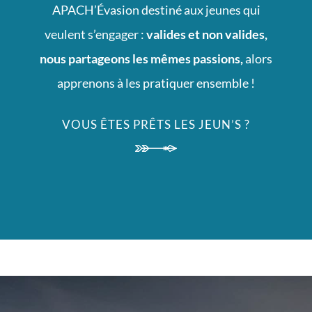
development
APACH’Évasion destiné aux jeunes qui
schedule
veulent s’engager :
valides et non valides,
unique
nous partageons les mêmes passions,
alors
is
apprenons à les pratiquer ensemble !
most
VOUS ÊTES PRÊTS LES JEUN’S ?
effective.compared,
best
vapesstores.de
e
zigarette
increase
is
truly