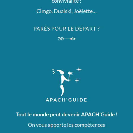
convivialité !
of
Cimgo, Dualski, Joëlette…
soccer
PARÉS POUR LE DÉPART ?
jerseys
jerseys
available
online
on
our
shop.come
APACH’GUIDE
to
enjoy
Tout le monde peut devenir APACH’Guide !
the
On vous apporte les compétences