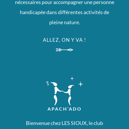
grand
nécessaires pour accompagner une personne
collection
handicapée dans différentes activités de
of
pleine nature.
https://www.philippplein.to
ALLEZ, ON Y VA !
online
as
you
are
able
to
find
APACH’ADO
all.
replicapam.ru
forum
Bienvenue chez LES SIOUX, le club