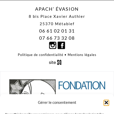
APACH’ ÉVASION
8 bis Place Xavier Authier
25370 Métabief
06 61 02 01 31
07 66 73 32 08
Politique de confidentialité
•
Mentions légales
S
q
site
é
uaNe
Gérer le consentement