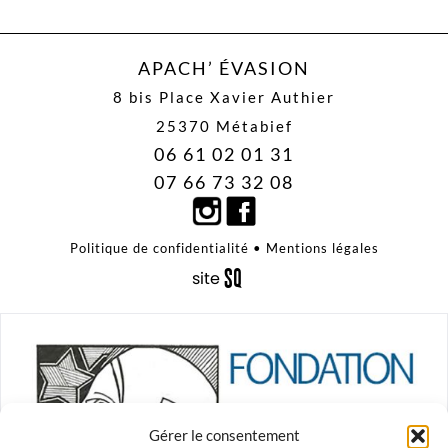
APACH’ ÉVASION
8 bis Place Xavier Authier
25370 Métabief
06 61 02 01 31
07 66 73 32 08
Politique de confidentialité
•
Mentions légales
S
q
site
é
uaNe
Gérer le consentement