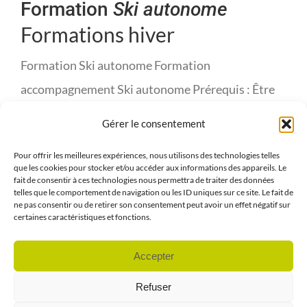
Formation
Ski autonome
Formations hiver
Formation Ski autonome Formation
accompagnement Ski autonome Prérequis : Être
capable de skier sur toutes les pistes skis
Gérer le consentement
parallèles. Durée : ½ journée Prochaines dates :
Pour offrir les meilleures expériences, nous utilisons des technologies telles
sur demande
que les cookies pour stocker et/ou accéder aux informations des appareils. Le
fait de consentir à ces technologies nous permettra de traiter des données
Contenu : Guidage Kartski, Uniski Ski déficients
telles que le comportement de navigation ou les ID uniques sur ce site. Le fait de
ne pas consentir ou de retirer son consentement peut avoir un effet négatif sur
visuels Diplôme : Attestation de formation
certaines caractéristiques et fonctions.
Contact : APACH’Évasion [...]
Accepter
Refuser