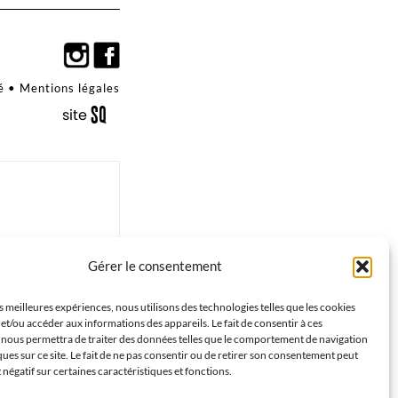
é
•
Mentions légales
S
q
site
é
uaNe
Gérer le consentement
es meilleures expériences, nous utilisons des technologies telles que les cookies
et/ou accéder aux informations des appareils. Le fait de consentir à ces
 nous permettra de traiter des données telles que le comportement de navigation
ques sur ce site. Le fait de ne pas consentir ou de retirer son consentement peut
t négatif sur certaines caractéristiques et fonctions.