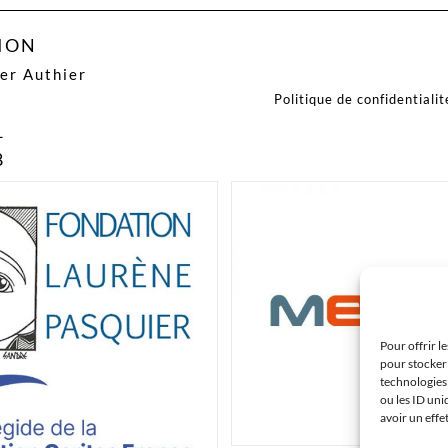
SION
ier Authier
Politique de confidentialit
f
1
8
Pour offrir l
pour stocker 
technologies
ou les ID uni
avoir un effe