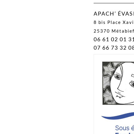
APACH’ ÉVA
8 bis Place Xav
25370 Métabie
06 61 02 01 3
07 66 73 32 0