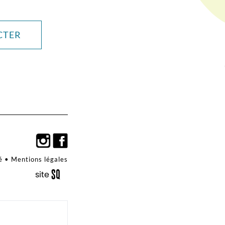
CTER
é
•
Mentions légales
S
q
site
é
uaNe