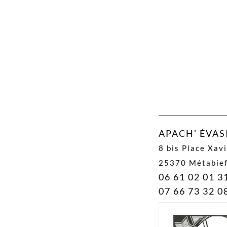
APACH’ ÉVA
8 bis Place Xav
25370 Métabie
06 61 02 01 3
07 66 73 32 0