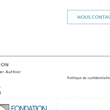
NOUS CONTA
SION
ier Authier
Politique de confidentialit
f
1
8